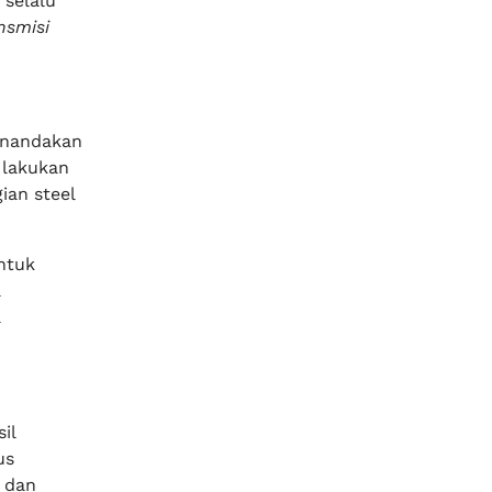
 selalu
nsmisi
enandakan
 lakukan
an steel
untuk
a
a
il
us
i dan