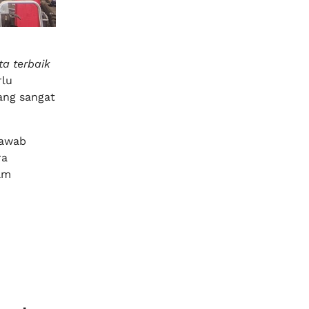
ta terbaik
rlu
ang sangat
jawab
ra
am