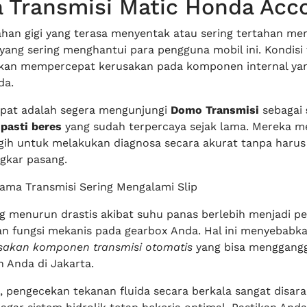
 Transmisi Matic Honda Acc
ahan gigi yang terasa menyentak atau sering tertahan me
yang sering menghantui para pengguna mobil ini. Kondisi
 akan mempercepat kerusakan pada komponen internal ya
da.
tepat adalah segera mengunjungi
Domo Transmisi
sebagai
pasti beres
yang sudah terpercaya sejak lama. Mereka me
gih untuk melakukan diagnosa secara akurat tanpa harus
gkar pasang.
ama Transmisi Sering Mengalami Slip
ang menurun drastis akibat suhu panas berlebih menjadi p
n fungsi mekanis pada gearbox Anda. Hal ini menyebabk
sakan komponen transmisi otomatis
yang bisa menggang
n Anda di Jakarta.
u, pengecekan tekanan fluida secara berkala sangat disar