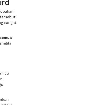
ord
rupakan
 tersebut
ng sangat
semua
miliki
emicu
an
gu
ankan