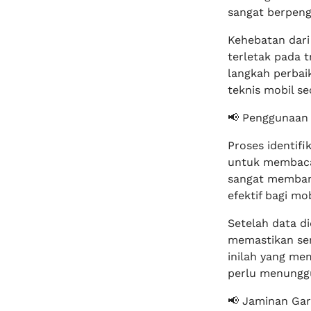
sangat berpen
Kehebatan dar
terletak pada 
langkah perbai
teknis mobil se
📢 Penggunaan 
Proses identif
untuk membaca 
sangat membant
efektif bagi mo
Setelah data d
memastikan sem
inilah yang me
perlu menungg
📢 Jaminan Gar