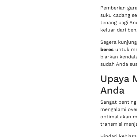
Pemberian gara
suku cadang ser
tenang bagi An
keluar dari ben
Segera kunjung
beres
untuk me
biarkan kendal
sudah Anda sus
Upaya M
Anda
Sangat penting
mengalami over
optimal akan m
transmisi menja
Hindari kebias