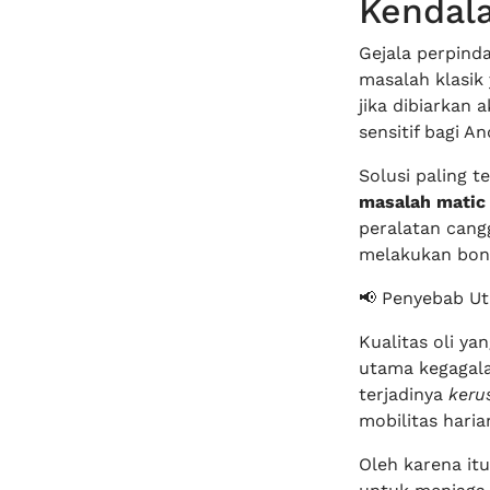
Kendala
Gejala perpind
masalah klasik 
jika dibiarkan
sensitif bagi An
Solusi paling 
masalah matic 
peralatan cang
melakukan bon
📢 Penyebab Ut
Kualitas oli y
utama kegagala
terjadinya
keru
mobilitas haria
Oleh karena it