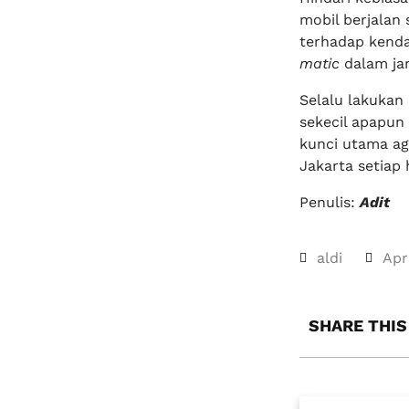
mobil berjalan
terhadap ken
matic
dalam ja
Selalu lakukan
sekecil apapun
kunci utama a
Jakarta setiap h
Penulis:
Adit
aldi
Apr
SHARE THIS