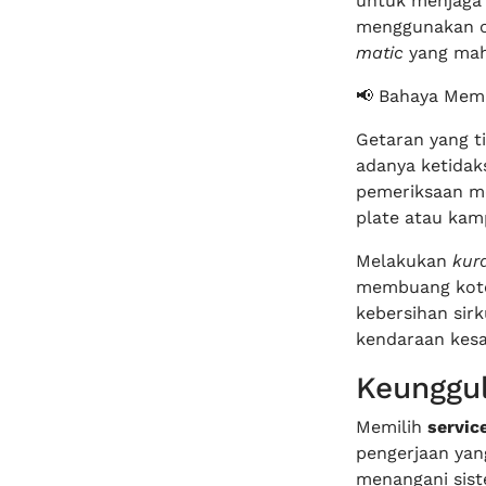
untuk menjaga a
menggunakan oli
matic
yang mah
📢 Bahaya Mem
Getaran yang t
adanya ketidak
pemeriksaan me
plate atau kam
Melakukan
kura
membuang koto
kebersihan sirk
kendaraan kesa
Keunggul
Memilih
servic
pengerjaan yang
menangani siste