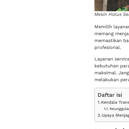
Mesin Halus Se
Memilih layan
memang menjadi
memastikan bah
profesional.
Layanan
servic
kebutuhan par
maksimal. Jang
melakukan pera
Daftar isi
Kendala Tran
Keunggulan
Upaya Menjag