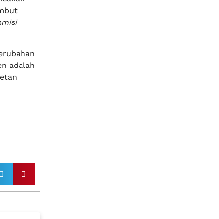
embut
smisi
perubahan
en adalah
etan