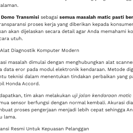
galaman.
i
Domo Transmisi
sebagai
semua masalah matic pasti be
transparansi proses kerja yang diberikan kepada konsumen
kan akan dijelaskan secara detail agar Anda memahami ko
cara utuh.
Alat Diagnostik Komputer Modern
ikasi masalah dimulai dengan menghubungkan alat scanne
data eror pada modul elektronik kendaraan. Metode digit
u teknisi dalam menentukan tindakan perbaikan yang pa
bil Honda Accord.
idapatkan, tim akan melakukan
uji jalan kendaraan matic
ua sensor berfungsi dengan normal kembali. Akurasi di
mbuat proses pengerjaan menjadi lebih cepat sehingga An
u lama.
ansi Resmi Untuk Kepuasan Pelanggan