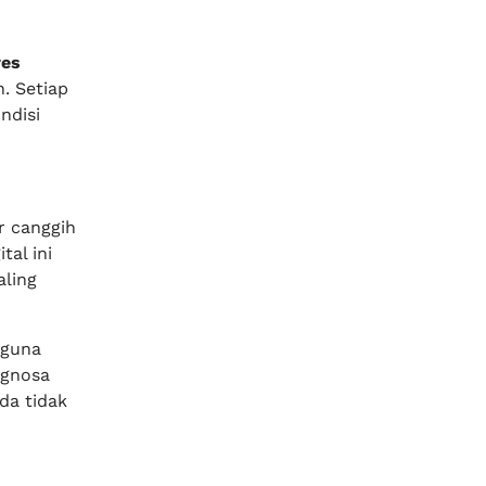
res
. Setiap
ndisi
r canggih
al ini
ling
guna
agnosa
da tidak