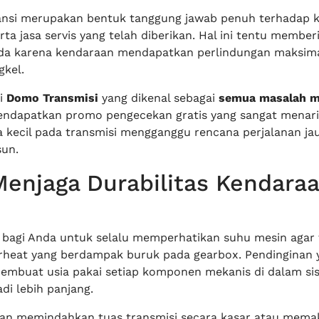
nsi merupakan bentuk tanggung jawab penuh terhadap k
ta jasa servis yang telah diberikan. Hal ini tentu member
da karena kendaraan mendapatkan perlindungan maksima
gkel.
i
Domo Transmisi
yang dikenal sebagai
semua masalah ma
ndapatkan promo pengecekan gratis yang sangat menari
a kecil pada transmisi mengganggu rencana perjalanan ja
un.
enjaga Durabilitas Kendara
 bagi Anda untuk selalu memperhatikan suhu mesin agar 
heat yang berdampak buruk pada gearbox. Pendinginan 
embuat usia pakai setiap komponen mekanis di dalam si
di lebih panjang.
aan memindahkan tuas transmisi secara kasar atau mema