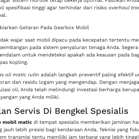
gar sistem hidrolik tetap bekerja optimal. Pastikan Anda
 spesifikasi tinggi agar terhindar dari risiko
overhaul tra
al.
biarkan Getaran Pada Gearbox Mobil
idak wajar saat mobil dipacu pada kecepatan tertentu m
seimbangan pada sistem penyaluran tenaga Anda. Segera
ndalam untuk mendeteksi apakah ada keausan pada bagi
pas kopling.
s oli matic rutin
adalah langkah preventif paling efektif 
ran dan residu logam yang mengendap. Dengan menjag
ulasi oli, Anda telah melindungi investasi berharga berup
yangan yang Anda miliki.
an Servis Di Bengkel Spesialis
e mobil matic
di tempat spesialis memberikan jaminan has
 jauh lebih presisi bagi kendaraan Anda. Teknisi yang fok
m transmisi tentu memiliki jam terbang yang lebih tingg