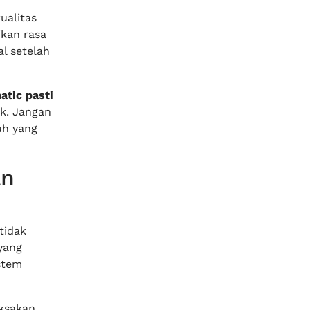
ualitas
ikan rasa
l setelah
tic pasti
k. Jangan
uh yang
an
tidak
yang
stem
ksakan