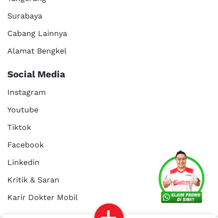
Surabaya
Cabang Lainnya
Alamat Bengkel
Social Media
Instagram
Youtube
Tiktok
Facebook
Services
Promo
Location
About Us
Linkedin
Kritik & Saran
Karir Dokter Mobil
Kritik dan
Reservasi
Article
Career
saran