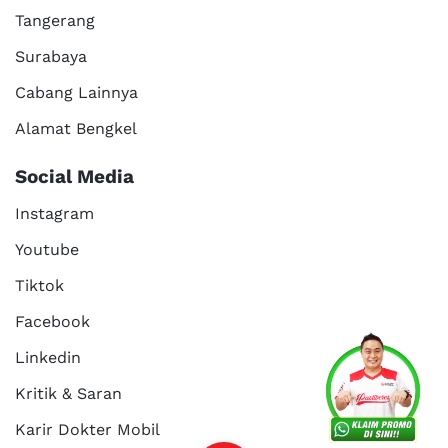
Tangerang
Surabaya
Cabang Lainnya
Alamat Bengkel
Social Media
Instagram
Youtube
Tiktok
Facebook
Services
Promo
Location
About Us
Linkedin
Kritik & Saran
Karir Dokter Mobil
Kritik dan
Reservasi
Article
Career