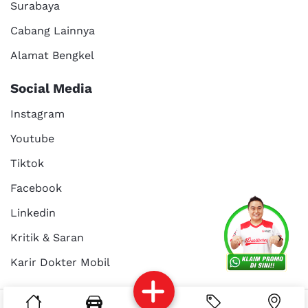
Surabaya
Cabang Lainnya
Alamat Bengkel
Social Media
Instagram
Youtube
Tiktok
Facebook
Services
Promo
Location
About Us
Linkedin
Kritik & Saran
Karir Dokter Mobil
Kritik dan
Reservasi
Article
Career
saran