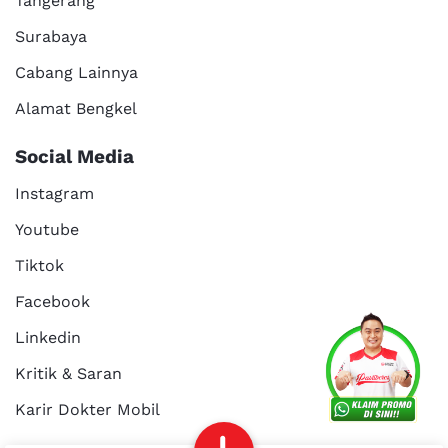
Tangerang
Surabaya
Cabang Lainnya
Alamat Bengkel
Social Media
Instagram
Youtube
Tiktok
Facebook
Services
Promo
Location
About Us
Linkedin
Kritik & Saran
Karir Dokter Mobil
Kritik dan
Reservasi
Article
Career
saran