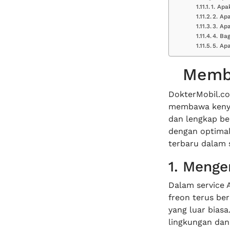
1. Apa
2. Ap
3. Ap
4. Ba
5. Ap
Memb
DokterMobil.co.
membawa kenyam
dan lengkap be
dengan optimal
terbaru dalam 
1. Menge
Dalam service A
freon terus be
yang luar bias
lingkungan dan 