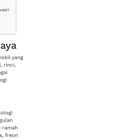
obil?
aya
mobil yang
rinci,
gsi
ogi
ologi
gulan
h ramah
s, freon