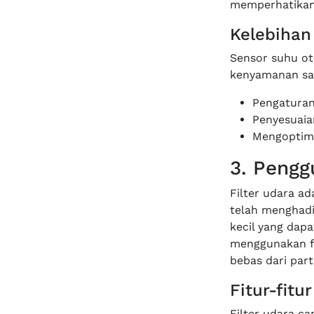
memperhatikan
Kelebihan
Sensor suhu ot
kenyamanan saa
Pengaturan
Penyesuaia
Mengoptima
3. Pengg
Filter udara a
telah menghadi
kecil yang dap
menggunakan fi
bebas dari part
Fitur-fitu
Filter udara ca