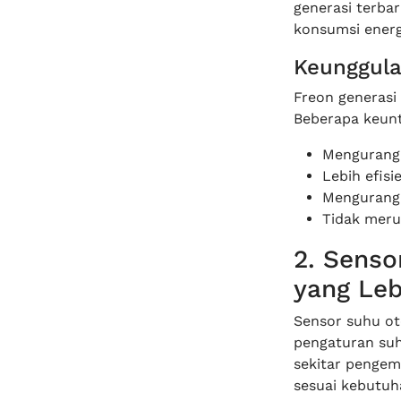
generasi terba
konsumsi energ
Keunggula
Freon generasi
Beberapa keunt
Mengurangi
Lebih efis
Mengurangi
Tidak mer
2. Senso
yang Leb
Sensor suhu ot
pengaturan suh
sekitar penge
sesuai kebutuh