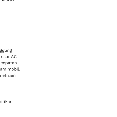
nggung
resor AC
ecepatan
lam mobil.
 efisien
ifikan.