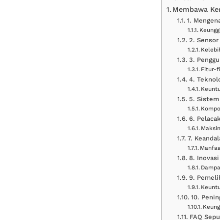
Membawa Ken
1. Mengena
Keungg
2. Sensor
Kelebi
3. Penggu
Fitur-
4. Teknol
Keuntu
5. Sistem
Kompon
6. Pelaca
Maksi
7. Keanda
Manfaa
8. Inovas
Dampak
9. Pemeli
Keuntu
10. Peni
Keung
FAQ Seput