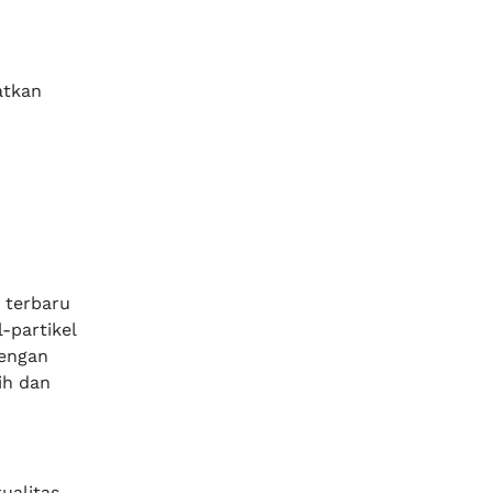
atkan
 terbaru
-partikel
Dengan
ih dan
ualitas