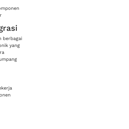
komponen
r
grasi
n berbagai
onik yang
ra
numpang
ekerja
ponen