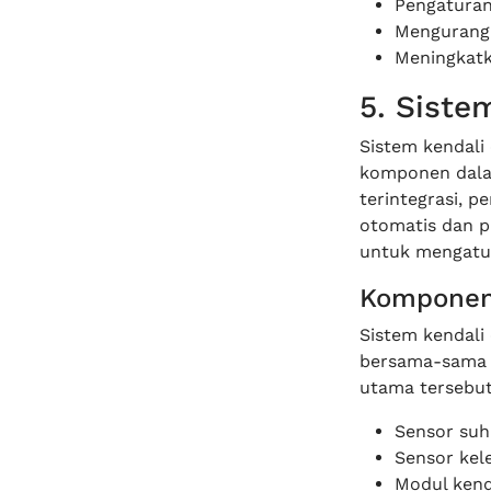
Pengaturan
Mengurangi
Meningkatk
5. Siste
Sistem kendali
komponen dalam
terintegrasi, 
otomatis dan p
untuk mengatur
Komponen 
Sistem kendali
bersama-sama 
utama tersebut 
Sensor suh
Sensor ke
Modul kend