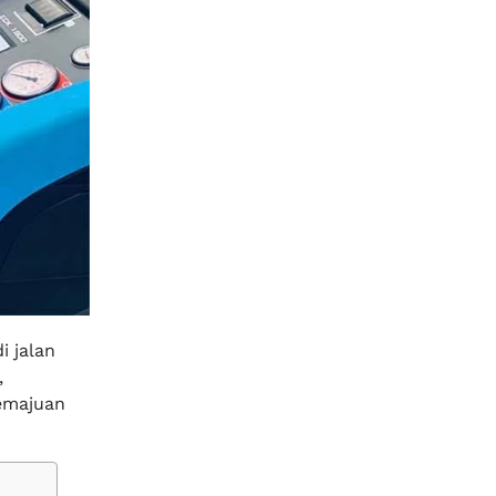
i jalan
,
emajuan