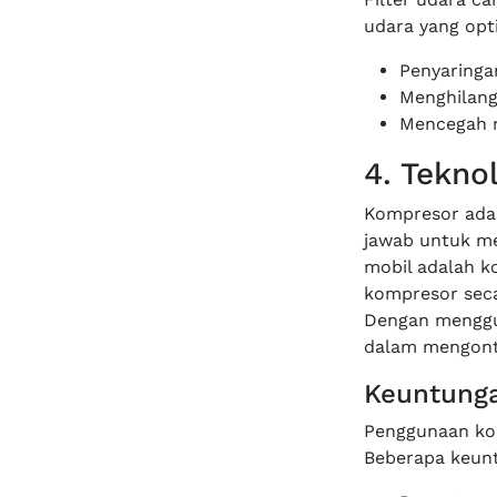
udara yang opti
Penyaringan
Menghilang
Mencegah m
4. Tekno
Kompresor ada
jawab untuk me
mobil adalah k
kompresor seca
Dengan menggun
dalam mengont
Keuntunga
Penggunaan kom
Beberapa keunt