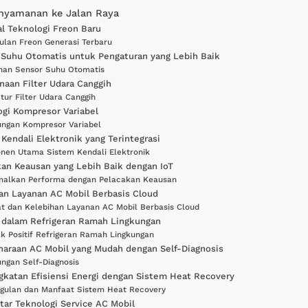
yamanan ke Jalan Raya
l Teknologi Freon Baru
ulan Freon Generasi Terbaru
 Suhu Otomatis untuk Pengaturan yang Lebih Baik
han Sensor Suhu Otomatis
naan Filter Udara Canggih
fitur Filter Udara Canggih
ogi Kompresor Variabel
ngan Kompresor Variabel
 Kendali Elektronik yang Terintegrasi
en Utama Sistem Kendali Elektronik
kan Keausan yang Lebih Baik dengan IoT
malkan Performa dengan Pelacakan Keausan
lan Layanan AC Mobil Berbasis Cloud
t dan Kelebihan Layanan AC Mobil Berbasis Cloud
i dalam Refrigeran Ramah Lingkungan
 Positif Refrigeran Ramah Lingkungan
haraan AC Mobil yang Mudah dengan Self-Diagnosis
ngan Self-Diagnosis
ngkatan Efisiensi Energi dengan Sistem Heat Recovery
gulan dan Manfaat Sistem Heat Recovery
ar Teknologi Service AC Mobil