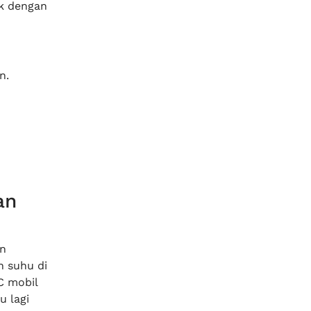
ik dengan
n.
an
an
n suhu di
C mobil
u lagi