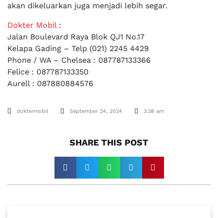
akan dikeluarkan juga menjadi lebih segar.
Dokter Mobil
:
Jalan Boulevard Raya Blok QJ1 No.17
Kelapa Gading – Telp (021) 2245 4429
Phone / WA – Chelsea : 087787133366
Felice : 087787133350
Aurell : 087880884576
doktermobil
September 24, 2024
3:38 am
SHARE THIS POST​