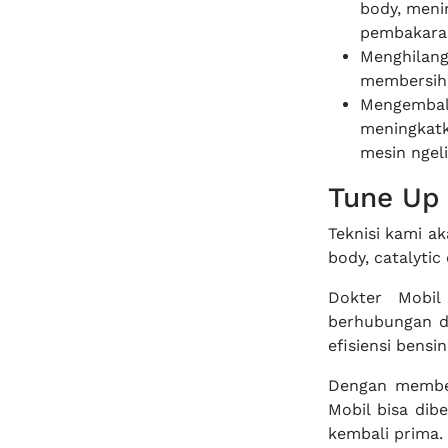
body, meni
pembakaran
Menghilang
membersihk
Mengembali
meningkatk
mesin ngeli
Tune Up 
Teknisi kami ak
body, catalyti
Dokter Mobi
berhubungan de
efisiensi bensi
Dengan member
Mobil bisa dib
kembali prima.