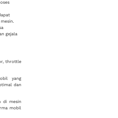
roses
dapat
 mesin.
sa
an gejala
r, throttle
bil yang
ptimal dan
n di mesin
orma mobil