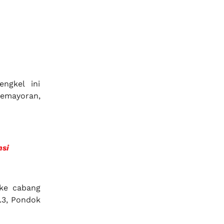
ngkel ini
Kemayoran,
nsi
 ke cabang
.3, Pondok