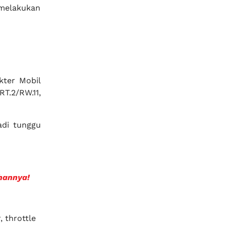
melakukan
kter Mobil
T.2/RW.11,
adi tunggu
hannya!
 throttle