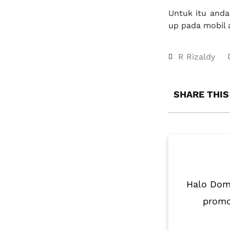
Untuk itu and
up pada mobil a
R Rizaldy
SHARE THIS
Halo Domo
promo