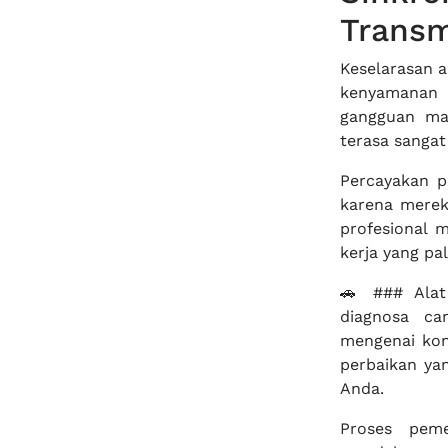
Transm
Keselarasan a
kenyamanan b
gangguan ma
terasa sangat
Percayakan 
karena mere
profesional 
kerja yang pal
🚗 ### Alat
diagnosa ca
mengenai kon
perbaikan ya
Anda.
Proses peme