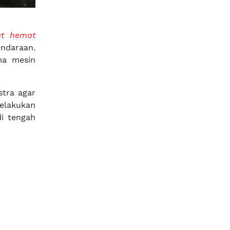
at hemat
ndaraan.
ma mesin
stra agar
elakukan
i tengah