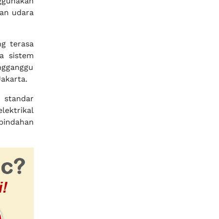
nggunakan
ran udara
g terasa
a sistem
ngganggu
akarta.
 standar
ektrikal
pindahan