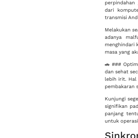
perpindahan g
dari komput
transmisi And
Melakukan
se
adanya malf
menghindari k
masa yang ak
🚗 ### Optim
dan sehat se
lebih irit. H
pembakaran s
Kunjungi seg
signifikan p
panjang tent
untuk operasi
Sinkr