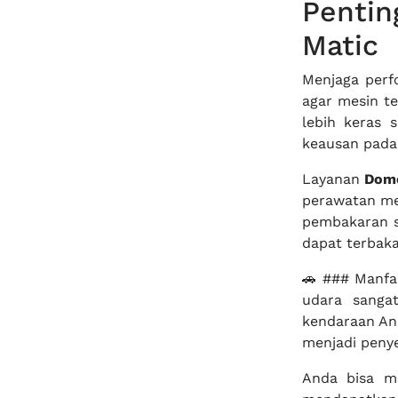
Penti
Matic
Menjaga perf
agar mesin t
lebih keras 
keausan pada
Layanan
Domo
perawatan me
pembakaran s
dapat terbak
🚗 ### Manfa
udara sanga
kendaraan And
menjadi penye
Anda bisa m