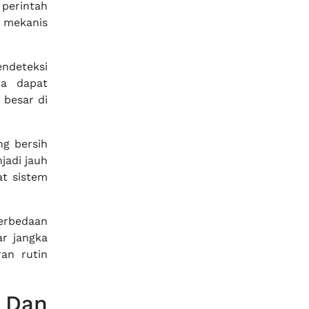
 perintah
 mekanis
ndeteksi
da dapat
 besar di
ng bersih
jadi jauh
at sistem
erbedaan
ar jangka
an rutin
 Dan