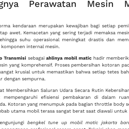
ngnya Perawatan Mesin M
orma kendaraan merupakan kewajiban bagi setiap pemil
etap awet. Kemacetan yang sering terjadi memaksa mesi
sehingga suhu operasional meningkat drastis dan mem
 komponen internal mesin.
 Transmisi
sebagai
ahlinya mobil matic
hadir memberika
sin yang komprehensif. Proses pembersihan kotoran pa
angat krusial untuk memastikan bahwa setiap tetes ba
ar dengan sempurna.
at Membersihkan Saluran Udara Secara Rutin Kebersiha
t mempengaruhi efisiensi pembakaran di dalam rua
a. Kotoran yang menumpuk pada bagian throttle body se
bab utama mobil terasa sangat berat saat diawali untuk 
engunjungi
bengkel tune up mobil matic jakarta bar