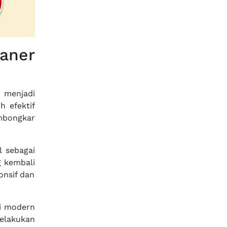
aner
 menjadi
h efektif
bongkar
 sebagai
g kembali
onsif dan
si modern
lakukan