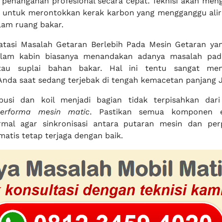
penanganan profesional secara cepat. Teknisi akan me
s untuk merontokkan kerak karbon yang mengganggu ali
lam ruang bakar.
tasi Masalah Getaran Berlebih Pada Mesin Getaran yan
alam kabin biasanya menandakan adanya masalah pad
tau suplai bahan bakar. Hal ini tentu sangat me
nda saat sedang terjebak di tengah kemacetan panjang J
usi dan koil menjadi bagian tidak terpisahkan dari
erforma mesin matic
. Pastikan semua komponen el
rmal agar sinkronisasi antara putaran mesin dan per
matis tetap terjaga dengan baik.