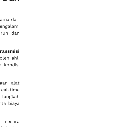
tama dari
engalami
urun dan
ransmisi
oleh ahli
m kondisi
aan alat
eal-time
r langkah
rta biaya
c
secara