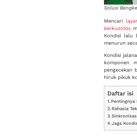
Solusi Bengke
Mencari
lay
berkualitas
me
Kondisi lalu
menurun seca
Kondisi jala
komponen me
pengecekan b
hiruk pikuk k
Daftar isi
Pentingnya
Rahasia Te
Sinkronisa
Jaga Kondi