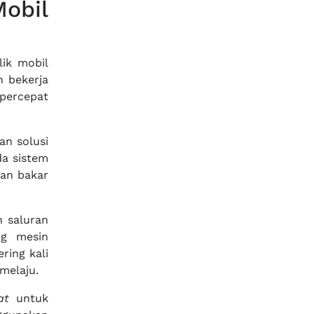
obil
ik mobil
n bekerja
percepat
n solusi
da sistem
han bakar
n saluran
ng mesin
ring kali
melaju.
at
untuk