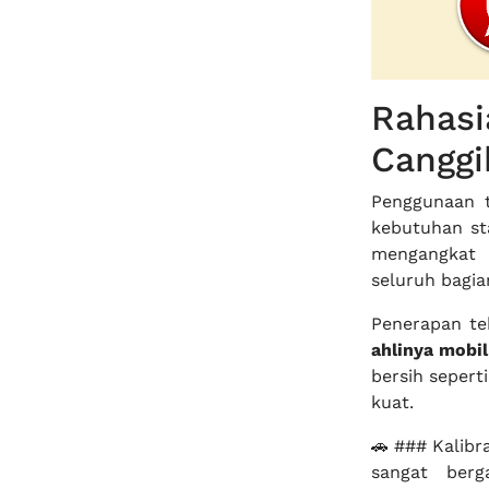
Rahas
Canggi
Penggunaan 
kebutuhan sta
mengangkat
seluruh bagia
Penerapan te
ahlinya mobil
bersih sepert
kuat.
🚗 ### Kalibr
sangat ber