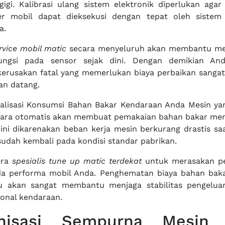
igi. Kalibrasi ulang sistem elektronik diperlukan agar
er mobil dapat dieksekusi dengan tepat oleh sistem
a.
rvice mobil matic
secara menyeluruh akan membantu me
ungsi pada sensor sejak dini. Dengan demikian An
erusakan fatal yang memerlukan biaya perbaikan sangat
an datang.
alisasi Konsumsi Bahan Bakar Kendaraan Anda Mesin ya
cara otomatis akan membuat pemakaian bahan bakar men
al ini dikarenakan beban kerja mesin berkurang drastis sa
udah kembali pada kondisi standar pabrikan.
era
spesialis tune up matic terdekat
untuk merasakan p
ada performa mobil Anda. Penghematan biaya bahan bak
u akan sangat membantu menjaga stabilitas pengeluar
onal kendaraan.
onisasi Sempurna Mesin