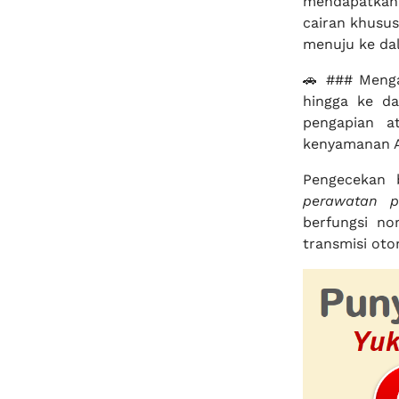
mendapatkan 
cairan khusu
menuju ke da
🚗 ### Menga
hingga ke d
pengapian a
kenyamanan A
Pengecekan b
perawatan p
berfungsi no
transmisi oto