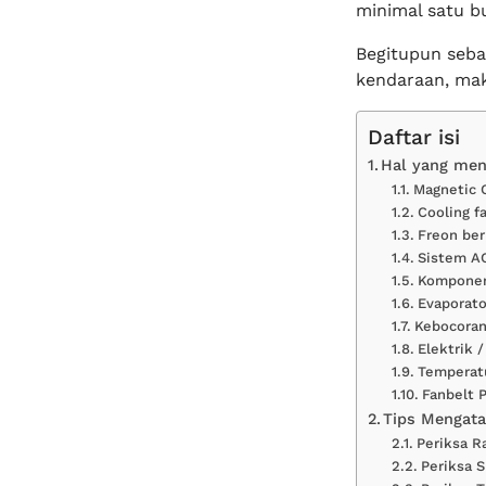
minimal satu bu
Begitupun seba
kendaraan, mak
Daftar isi
Hal yang men
Magnetic 
Cooling fa
Freon be
Sistem A
Komponen
Evaporato
Kebocoran
Elektrik /
Temperat
Fanbelt 
Tips Mengata
Periksa R
Periksa S