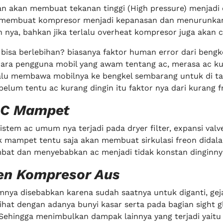
an akan membuat tekanan tinggi (High pressure) menjadi 
 membuat kompresor menjadi kepanasan dan menurunka
 nya, bahkan jika terlalu overheat kompresor juga akan c
bisa berlebihan? biasanya faktor human error dari bengk
ara pengguna mobil yang awam tentang ac, merasa ac k
 lalu membawa mobilnya ke bengkel sembarang untuk di 
belum tentu ac kurang dingin itu faktor nya dari kurang f
AC Mampet
stem ac umum nya terjadi pada dryer filter, expansi valv
k mampet tentu saja akan membuat sirkulasi freon didal
bat dan menyebabkan ac menjadi tidak konstan dinginny
n Kompresor Aus
umnya disebabkan karena sudah saatnya untuk diganti, ge
ihat dengan adanya bunyi kasar serta pada bagian sight g
. Sehingga menimbulkan dampak lainnya yang terjadi yaitu