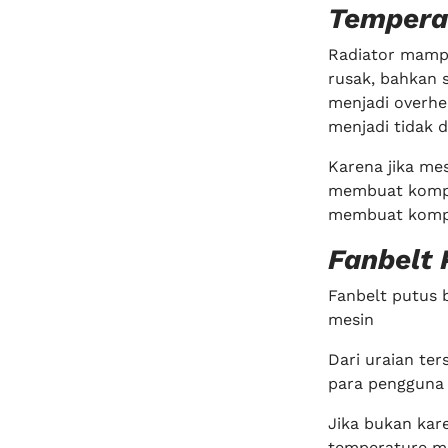
Tempera
Radiator mampe
rusak, bahkan 
menjadi overhe
menjadi tidak d
Karena jika me
membuat kompr
membuat kompr
Fanbelt
Fanbelt putus 
mesin
Dari uraian te
para pengguna 
Jika bukan kar
temperature mes