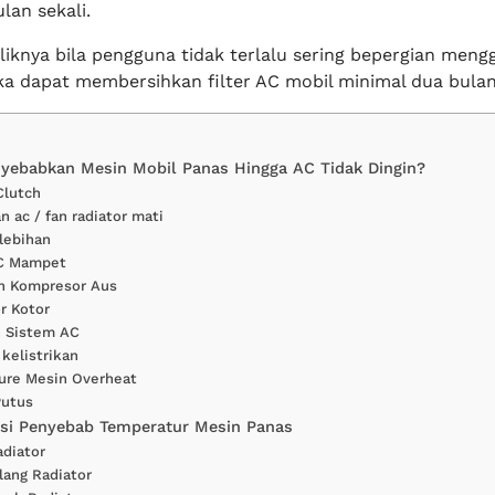
lan sekali.
liknya bila pengguna tidak terlalu sering bepergian men
a dapat membersihkan filter AC mobil minimal dua bulan 
yebabkan Mesin Mobil Panas Hingga AC Tidak Dingin?
Clutch
n ac / fan radiator mati
rlebihan
C Mampet
 Kompresor Aus
r Kotor
 Sistem AC
 kelistrikan
ure Mesin Overheat
Putus
si Penyebab Temperatur Mesin Panas
adiator
lang Radiator