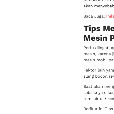
akan menyebabk
Baca Juga;
Ini
Tips M
Mesin 
Perlu diingat, 
mesin, karena j
mesin mobil pan
Faktor lain ya
slang bocor,
te
Saat akan menj
sebaiknya diker
rem, air di
rese
Berikut ini Ti