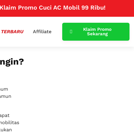
 Promo Cuci AC Mobil 99 Ribu!
Klik Disini
Klaim Promo
 TERBARU
Affiliate
Sekarang
ingin?
umum
namun
apat
obilitas
kukan