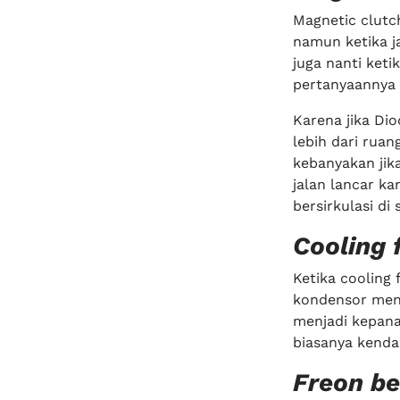
Magnetic clutch
namun ketika j
juga nanti keti
pertanyaannya 
Karena jika Di
lebih dari rua
kebanyakan jik
jalan lancar ka
bersirkulasi di
Cooling 
Ketika cooling
kondensor men
menjadi kepana
biasanya kendal
Freon be