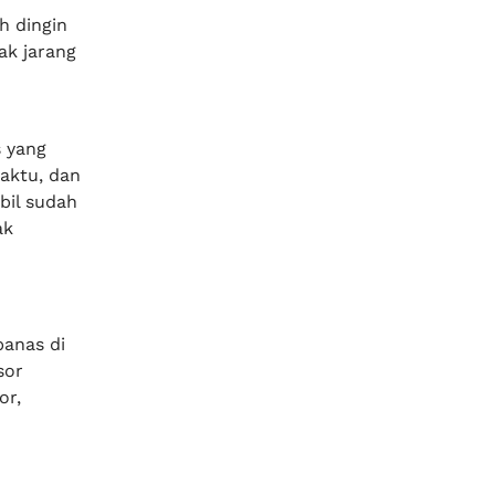
h dingin
ak jarang
 yang
aktu, dan
bil sudah
ak
panas di
sor
or,