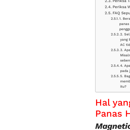
Periksa T
Periksa 
FAQ Sepu
1. Be
panas 
pengg
2. Se
yang 
AC tid
3. Ap
Misal
seben
4. Ap
pada 
5. Ba
membo
itu?
Hal ya
Panas H
Magnetic