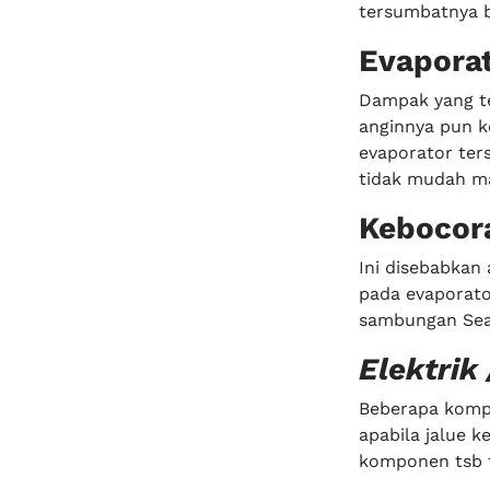
tersumbatnya ba
Evaporat
Dampak yang te
anginnya pun k
evaporator ters
tidak mudah ma
Kebocor
Ini disebabkan
pada evaporato
sambungan Seal
Elektrik 
Beberapa kompo
apabila jalue 
komponen tsb t