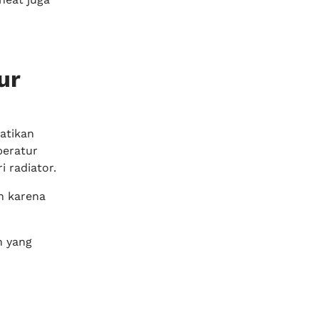
ur
matikan
peratur
 radiator.
h karena
n yang