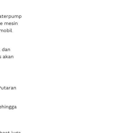
waterpump
re mesin
mobil
a dan
s akan
Putaran
ehingga
heat juga