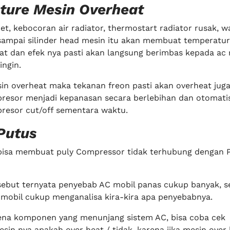
ture Mesin Overheat
t, kebocoran air radiator, thermostart radiator rusak, 
sampai silinder head mesin itu akan membuat temperatu
at dan efek nya pasti akan langsung berimbas kepada ac 
ingin.
sin overheat maka tekanan freon pasti akan overheat jug
esor menjadi kepanasan secara berlebihan dan otomati
esor cut/off sementara waktu.
 Putus
bisa membuat puly Compressor tidak terhubung dengan 
rsebut ternyata penyebab AC mobil panas cukup banyak, s
mobil cukup menganalisa kira-kira apa penyebabnya.
ena komponen yang menunjang sistem AC, bisa coba cek
in nya apakah over heat / tidak. karena jika mesin over 