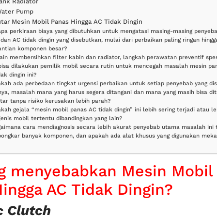
ank Radiator
Water Pump
tar Mesin Mobil Panas Hingga AC Tidak Dingin
rapa perkiraan biaya yang dibutuhkan untuk mengatasi masing-masing penyeb
dan AC tidak dingin yang disebutkan, mulai dari perbaikan paling ringan hingg
antian komponen besar?
lain membersihkan filter kabin dan radiator, langkah perawatan preventif spes
bisa dilakukan pemilik mobil secara rutin untuk mencegah masalah mesin pa
ak dingin ini?
akah ada perbedaan tingkat urgensi perbaikan untuk setiap penyebab yang di
nya, masalah mana yang harus segera ditangani dan mana yang masih bisa di
tar tanpa risiko kerusakan lebih parah?
akah gejala “mesin mobil panas AC tidak dingin” ini lebih sering terjadi atau l
jenis mobil tertentu dibandingkan yang lain?
gaimana cara mendiagnosis secara lebih akurat penyebab utama masalah ini 
ngkar banyak komponen, dan apakah ada alat khusus yang digunakan meka
ng menyebabkan Mesin Mobil
ingga AC Tidak Dingin?
 Clutch