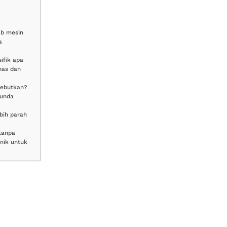
ab mesin
a
ifik apa
nas dan
sebutkan?
tunda
ebih parah
tanpa
nik untuk