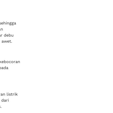
sehingga
an
ar debu
 awet.
 kebocoran
pada
n listrik
 dari
.