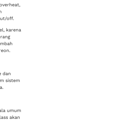
overheat,
n
ut/off.
el, karena
urang
tambah
reon.
e dan
am sistem
a.
jala umum
lass akan