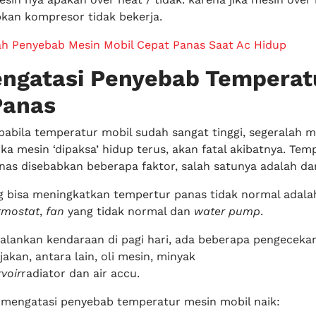
an kompresor tidak bekerja.
lah Penyebab Mesin Mobil Cepat Panas Saat Ac Hidup
engatasi Penyebab Temperat
Panas
apabila temperatur mobil sudah sangat tinggi, segeralah 
ika mesin ‘dipaksa’ hidup terus, akan fatal akibatnya. Tem
as disebabkan beberapa faktor, salah satunya adalah dari
ng bisa meningkatkan tempertur panas tidak normal adala
rmostat
,
fan
yang tidak normal dan
water pump
.
alankan kendaraan di pagi hari, ada beberapa pengeceka
jakan, antara lain, oli mesin, minyak
rvoir
radiator dan air accu.
ps mengatasi penyebab temperatur mesin mobil naik: