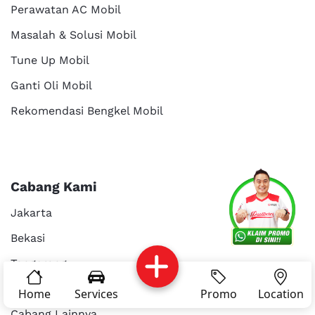
Perawatan AC Mobil
Masalah & Solusi Mobil
Tune Up Mobil
Ganti Oli Mobil
Rekomendasi Bengkel Mobil
Services
Promo
Location
About Us
Cabang Kami
Jakarta
Bekasi
Kritik dan
Reservasi
Article
Career
saran
Tangerang
Surabaya
Home
Services
Promo
Location
Cabang Lainnya