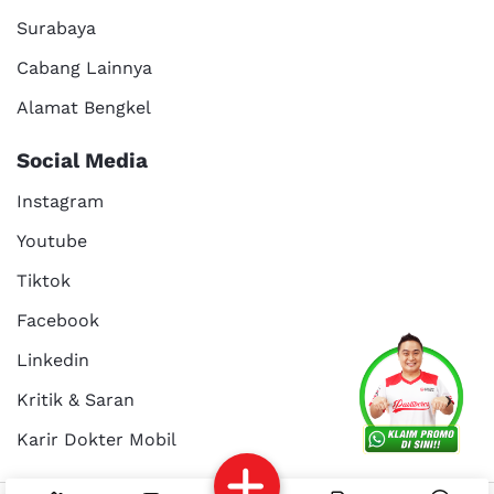
Surabaya
Cabang Lainnya
Alamat Bengkel
Social Media
Instagram
Youtube
Tiktok
Facebook
Services
Promo
Location
About Us
Linkedin
Kritik & Saran
Karir Dokter Mobil
Kritik dan
Reservasi
Article
Career
saran