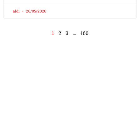
aldi
26/05/2026
1
2
3
…
160
Apa Kata DOMO LOVERS Di
Seluruh Indonesia
Dokter Mobil adalah bengkel mobil modern dengan
spesialisasi AC mobil dan tune up.
Menyediakan berbagai