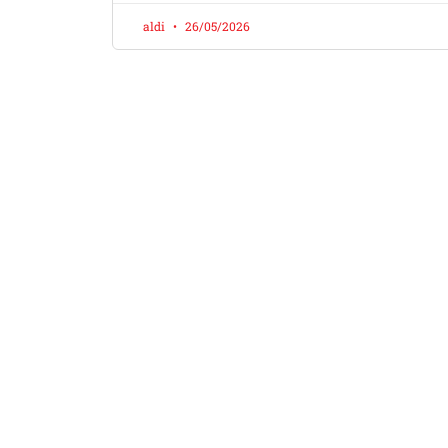
aldi
26/05/2026
Ap
Dokter Mobil a
Menye