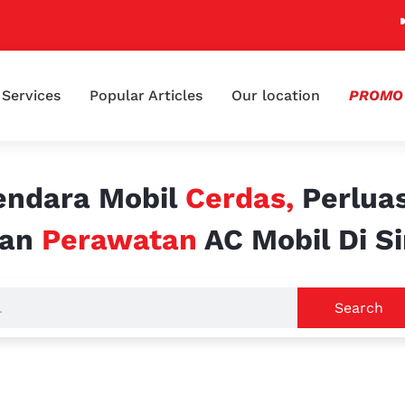
📢 Kl
Services
Popular Articles
Our location
PROMO
endara Mobil
Cerdas,
Perlua
an
Perawatan
AC Mobil Di Si
Search