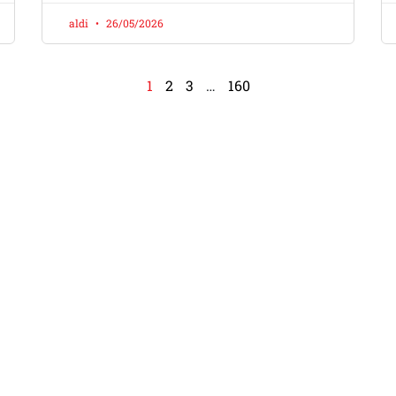
aldi
26/05/2026
1
2
3
…
160
a Kata DOMO LOVERS
Seluruh Indonesia
dalah bengkel mobil modern dengan spesialisasi AC mob
diakan berbagai layanan perawatan mobil profesional, 
peralatan berteknologi tinggi.