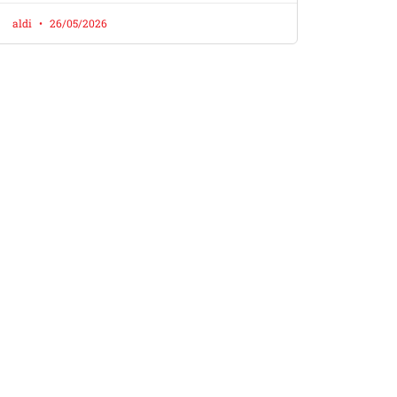
aldi
26/05/2026
 Di
il dan tune up.
dengan