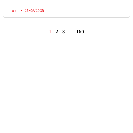
aldi
26/05/2026
1
2
3
…
160
Apa Kata DOMO LOVERS Di
Seluruh Indonesia
Dokter Mobil adalah bengkel mobil modern dengan
spesialisasi AC mobil dan tune up.
Menyediakan berbagai