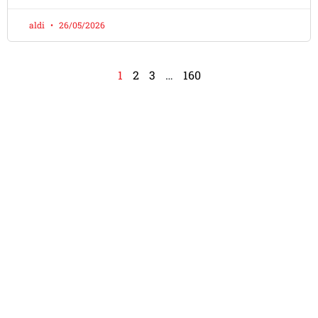
aldi
26/05/2026
1
2
3
…
160
Apa Kata DOMO LOVERS Di
Seluruh Indonesia
Dokter Mobil adalah bengkel mobil modern dengan
spesialisasi AC mobil dan tune up.
Menyediakan berbagai