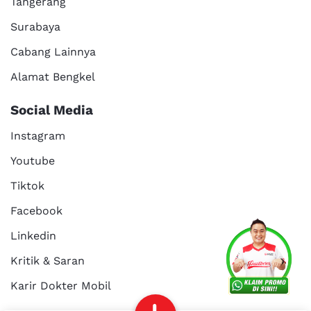
Tangerang
Surabaya
Cabang Lainnya
Alamat Bengkel
Social Media
Instagram
Youtube
Tiktok
Facebook
Services
Promo
Location
About Us
Linkedin
Kritik & Saran
Karir Dokter Mobil
Kritik dan
Reservasi
Article
Career
saran