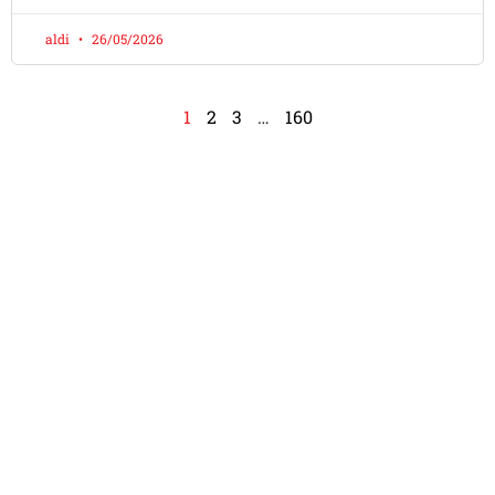
aldi
26/05/2026
1
2
3
…
160
Apa Kata DOMO LOVERS Di
Seluruh Indonesia
Dokter Mobil adalah bengkel mobil modern dengan
spesialisasi AC mobil dan tune up.
Menyediakan berbagai